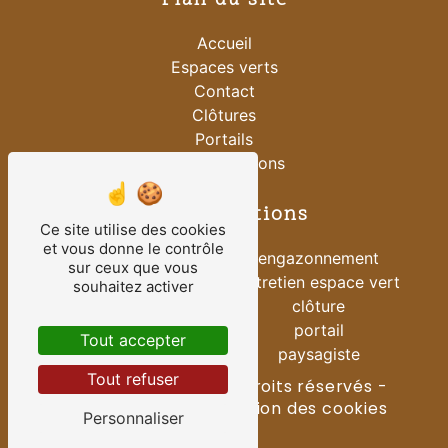
Plan du site
Accueil
Espaces verts
Contact
Clôtures
Portails
Nos réalisations
Nos prestations
Ce site utilise des cookies
et vous donne le contrôle
vente clôture
engazonnement
sur ceux que vous
vente portail
entretien espace vert
souhaitez activer
installation portail
clôture
installation clôture
portail
Tout accepter
création espace vert
paysagiste
Tout refuser
©
Vistalid
- 2026 - Tous droits réservés -
Mentions légales
-
Gestion des cookies
Personnaliser