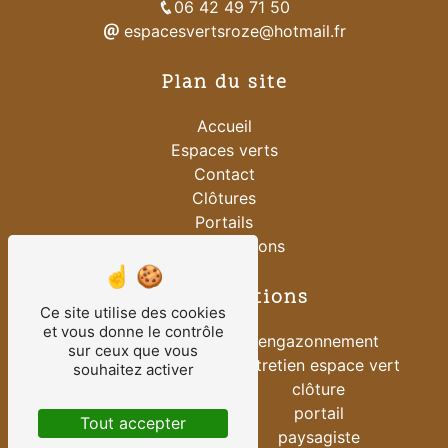
06 42 49 71 50
espacesvertsroze@hotmail.fr
Plan du site
Accueil
Espaces verts
Contact
Clôtures
Portails
Nos réalisations
Nos prestations
Ce site utilise des cookies
et vous donne le contrôle
vente clôture
engazonnement
sur ceux que vous
vente portail
entretien espace vert
souhaitez activer
installation portail
clôture
installation clôture
portail
Tout accepter
création espace vert
paysagiste